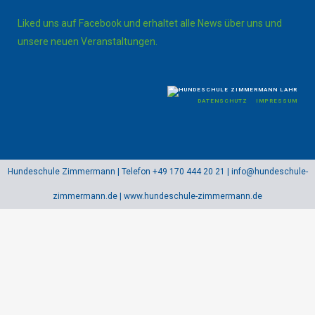
Liked uns auf Facebook und erhaltet alle News über uns und
unsere neuen Veranstaltungen.
DATENSCHUTZ
IMPRESSUM
Hundeschule Zimmermann | Telefon +49 170 444 20 21 | info@hundeschule-
zimmermann.de | www.hundeschule-zimmermann.de