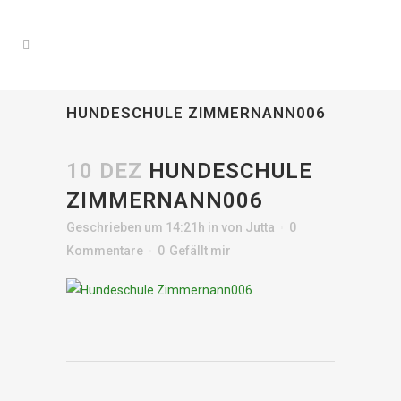
HUNDESCHULE ZIMMERNANN006
10 DEZ
HUNDESCHULE
ZIMMERNANN006
Geschrieben um 14:21h
in
von
Jutta
0
Kommentare
0
Gefällt mir