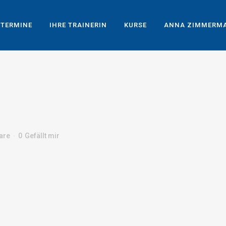
TERMINE
IHRE TRAINERIN
KURSE
ANNA ZIMMERM
are
0
Gefällt mir
R