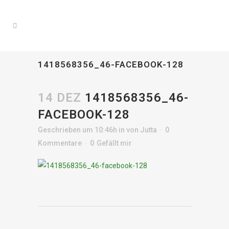
1418568356_46-FACEBOOK-128
14 DEZ
1418568356_46-
FACEBOOK-128
Geschrieben um 10:46h
in
von
Jutta
0
Kommentare
0
Gefällt mir