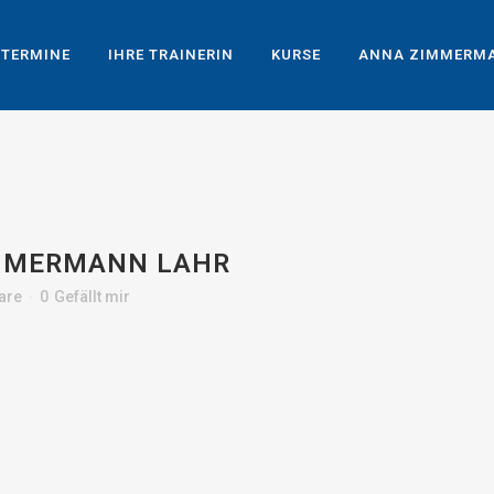
TERMINE
IHRE TRAINERIN
KURSE
ANNA ZIMMERM
MMERMANN LAHR
are
0
Gefällt mir
R