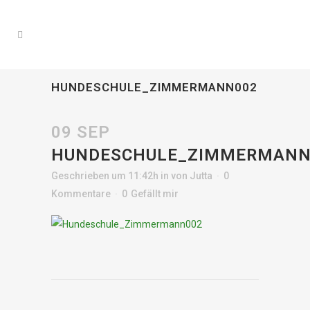
HUNDESCHULE_ZIMMERMANN002
09 SEP
HUNDESCHULE_ZIMMERMANN
Geschrieben um 11:42h
in
von
Jutta
0
Kommentare
0
Gefällt mir